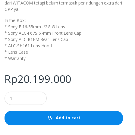
dari WITACOM tetapi belum termasuk perlindungan extra dari
GPP ya.
In the Box :
* Sony E 16-55mm f/2.8 G Lens
* Sony ALC-F67S 67mm Front Lens Cap
* Sony ALC-R1EM Rear Lens Cap
* ALC-SH161 Lens Hood
* Lens Case
* Warranty
Rp
20.199.000
Q
u
a
n
t
Add to cart
i
t
y