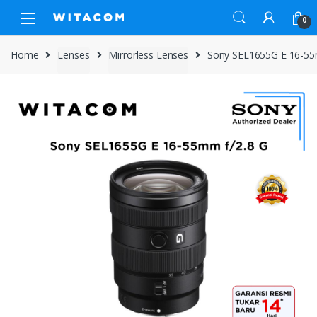
Skip
Skip
0
to
to
navigation
content
Home
Lenses
Mirrorless Lenses
Sony SEL1655G E 16-55