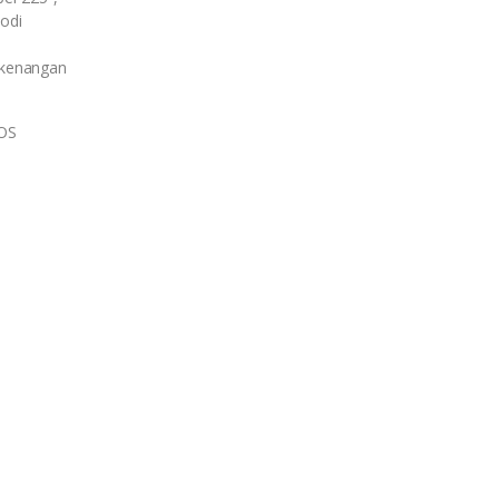
odi
kenangan
MOS