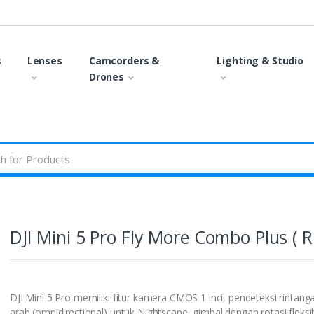
s
Lenses
Camcorders &
Lighting & Studio
Drones
DJI Mini 5 Pro Fly More Combo Plus ( R
DJI Mini 5 Pro memiliki fitur kamera CMOS 1 inci, pendeteksi rintang
arah (omnidirectional) untuk Nightscape, gimbal dengan rotasi fleksi