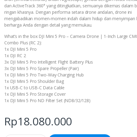
dan ActiveTrack 360° yang ditingkatkan, semuanya dikemas dalam b
ringan khasnya. Dengan performa setara drone andalan, drone ini
mengabadikan momen-momen indah dalam hidup dan menyimpan 
berharga Anda dengan detail yang memukau.
What’s in the box DJI Mini 5 Pro – Camera Drone | 1-Inch Large C
Combo Plus (RC 2):
1x DJI Mini 5 Pro
1x DJI RC 2
3x DJI Mini 5 Pro Intelligent Flight Battery Plus
3x DJI Mini 5 Pro Spare Propeller (Pair)
1x DJI Mini 5 Pro Two-Way Charging Hub
1x DJI Mini 5 Pro Shoulder Bag
1x USB-C to USB-C Data Cable
1x DJI Mini 5 Pro Storage Cover
1x DJI Mini 5 Pro ND Filter Set (ND8/32/128)
Rp
18.080.000
Q