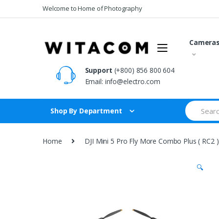
Skip
Skip
Welcome to Home of Photography
to
to
navigation
content
Camera
Support
(+800) 856 800 604
Email:
info@electro.com
Search
Shop By Department
for:
Home
DJI Mini 5 Pro Fly More Combo Plus ( RC2 )
🔍