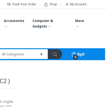
Track Your Order
Shop
My Account
Accessories
Computer &
More
Gadgets
Rp
0
0
C2 )
an segala
bel 225°,