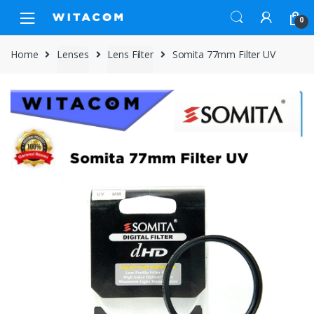
Skip
Skip
0
to
to
navigation
content
Home
Lenses
Lens Filter
Somita 77mm Filter UV